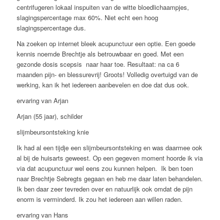
centrifugeren lokaal inspuiten van de witte bloedlichaampjes,
slagingspercentage max 60%. Niet echt een hoog
slagingspercentage dus.
Na zoeken op internet bleek acupunctuur een optie. Een goede
kennis noemde Brechtje als betrouwbaar en goed. Met een
gezonde dosis scepsis naar haar toe. Resultaat: na ca 6
maanden pijn- en blessurevrij! Groots! Volledig overtuigd van de
werking, kan ik het iedereen aanbevelen en doe dat dus ook.
ervaring van Arjan
Arjan (55 jaar), schilder
slijmbeursontsteking knie
Ik had al een tijdje een slijmbeursontsteking en was daarmee ook
al bij de huisarts geweest. Op een gegeven moment hoorde ik via
via dat acupunctuur wel eens zou kunnen helpen. Ik ben toen
naar Brechtje Sebregts gegaan en heb me daar laten behandelen.
Ik ben daar zeer tevreden over en natuurlijk ook omdat de pijn
enorm is verminderd. Ik zou het iedereen aan willen raden.
ervaring van Hans