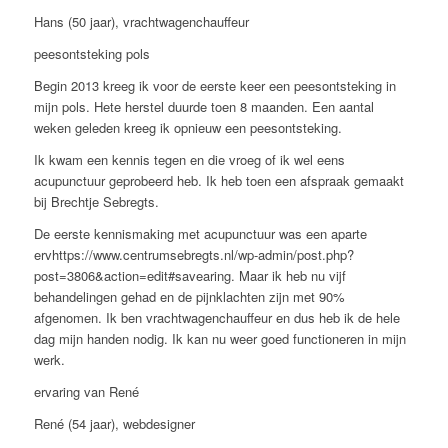
Hans (50 jaar), vrachtwagenchauffeur
peesontsteking pols
Begin 2013 kreeg ik voor de eerste keer een peesontsteking in
mijn pols. Hete herstel duurde toen 8 maanden. Een aantal
weken geleden kreeg ik opnieuw een peesontsteking.
Ik kwam een kennis tegen en die vroeg of ik wel eens
acupunctuur geprobeerd heb. Ik heb toen een afspraak gemaakt
bij Brechtje Sebregts.
De eerste kennismaking met acupunctuur was een aparte
ervhttps://www.centrumsebregts.nl/wp-admin/post.php?
post=3806&action=edit#savearing. Maar ik heb nu vijf
behandelingen gehad en de pijnklachten zijn met 90%
afgenomen. Ik ben vrachtwagenchauffeur en dus heb ik de hele
dag mijn handen nodig. Ik kan nu weer goed functioneren in mijn
werk.
ervaring van René
René (54 jaar), webdesigner