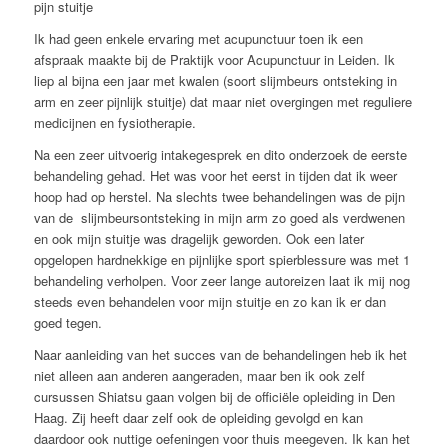
pijn stuitje
Ik had geen enkele ervaring met acupunctuur toen ik een
afspraak maakte bij de Praktijk voor Acupunctuur in Leiden. Ik
liep al bijna een jaar met kwalen (soort slijmbeurs ontsteking in
arm en zeer pijnlijk stuitje) dat maar niet overgingen met reguliere
medicijnen en fysiotherapie.
Na een zeer uitvoerig intakegesprek en dito onderzoek de eerste
behandeling gehad. Het was voor het eerst in tijden dat ik weer
hoop had op herstel. Na slechts twee behandelingen was de pijn
van de slijmbeursontsteking in mijn arm zo goed als verdwenen
en ook mijn stuitje was dragelijk geworden. Ook een later
opgelopen hardnekkige en pijnlijke sport spierblessure was met 1
behandeling verholpen. Voor zeer lange autoreizen laat ik mij nog
steeds even behandelen voor mijn stuitje en zo kan ik er dan
goed tegen.
Naar aanleiding van het succes van de behandelingen heb ik het
niet alleen aan anderen aangeraden, maar ben ik ook zelf
cursussen Shiatsu gaan volgen bij de officiële opleiding in Den
Haag. Zij heeft daar zelf ook de opleiding gevolgd en kan
daardoor ook nuttige oefeningen voor thuis meegeven. Ik kan het