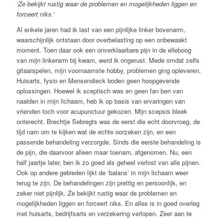
‘Ze bekijkt rustig waar de problemen en mogelijkheden liggen en
forceert niks.’
Al enkele jaren had ik last van een pijnlijke linker bovenarm,
waarschijnlijk ontstaan door overbelasting op een onbewaakt
moment. Toen daar ook een onverklaarbare pijn in de elleboog
van mijn linkerarm bij kwam, werd ik ongerust. Mede omdat zelfs
gitaarspelen, mijn voornaamste hobby, problemen ging opleveren.
Huisarts, fysio en Mensendieck boden geen hoopgevende
oplossingen. Hoewel ik sceptisch was en geen fan ben van
naalden in mijn lichaam, heb ik op basis van ervaringen van
vrienden toch voor acupunctuur gekozen. Mijn scepsis bleek
onterecht. Brechtje Sebregts was de eerst die echt doorvroeg, de
tijd nam om te kijken wat de echte oorzaken zijn, en een
passende behandeling verzorgde. Sinds die eerste behandeling is
de pijn, die daarvoor alleen maar toenam, afgenomen. Nu, een
half jaartje later, ben ik zo goed als geheel verlost van alle pijnen.
Ook op andere gebieden lijkt de ‘balans’ in mijn lichaam weer
terug te zijn. De behandelingen zijn prettig en persoonlijk, en
zeker niet pijnlijk. Ze bekijkt rustig waar de problemen en
mogelijkheden liggen en forceert niks. En alles is in goed overleg
met huisarts, bedrijfsarts en verzekering verlopen. Zeer aan te