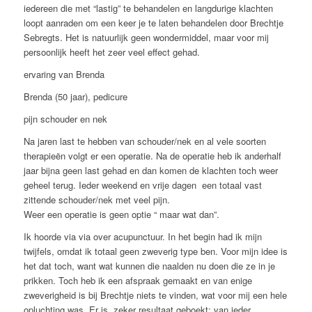
iedereen die met “lastig” te behandelen en langdurige klachten
loopt aanraden om een keer je te laten behandelen door Brechtje
Sebregts. Het is natuurlijk geen wondermiddel, maar voor mij
persoonlijk heeft het zeer veel effect gehad.
ervaring van Brenda
Brenda (50 jaar), pedicure
pijn schouder en nek
Na jaren last te hebben van schouder/nek en al vele soorten
therapieën volgt er een operatie. Na de operatie heb ik anderhalf
jaar bijna geen last gehad en dan komen de klachten toch weer
geheel terug. Ieder weekend en vrije dagen een totaal vast
zittende schouder/nek met veel pijn.
Weer een operatie is geen optie “ maar wat dan”.
Ik hoorde via via over acupunctuur. In het begin had ik mijn
twijfels, omdat ik totaal geen zweverig type ben. Voor mijn idee is
het dat toch, want wat kunnen die naalden nu doen die ze in je
prikken. Toch heb ik een afspraak gemaakt en van enige
zweverigheid is bij Brechtje niets te vinden, wat voor mij een hele
opluchting was. Er is zeker resultaat geboekt: van ieder