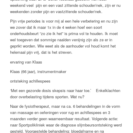
weekend veel pijn en een vast zittende schouder/nek, zijn er nu
weekenden zonder pijn en vastzittende schouder/nek.
Pijn vrije periodes is voor mij al een hele verbetering en nu zijn
we zover dat ik maar 1x in de 4 weken hoef een soort
onderhoudsbeurt “zo zie ik het” is prima vol te houden. Ik moet
wel toegeven dat sommige naalden venijnig zijn als ze er in
geprikt worden. Wie weet als de aanhouder vol houd komt het
helemaal pijn vrij, dat is het streven.
ervaring van Klaas
Klaas (66 jaar), instrumentmaker
ontsteking achillespees
‘Met een gezonde dosis skepsis naar haar toe.’ Enkelklachten
door overbelasting tijdens sporten. Wat nu?
Naar de fysiotherapeut, maar na ca. 6 behandelingen in de vorm
van massage en oefeningen voor rug en achillespees en 3
maanden verder geen waarneembaar resultaat. Volgende actie:
naar Sportpolikliniek waar de diagnose slijmbeursontsteking werd
gesteld. Voorgestelde behandeling: bloedafname en na