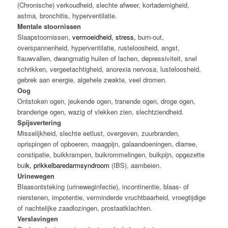
(Chronische) verkoudheid, slechte afweer, kortademigheid,
astma, bronchitis, hyperventilatie.
Mentale stoornissen
Slaapstoornissen,
vermoeidheid
,
stress
,
burn-out,
overspannenheid, hyperventilatie, rusteloosheid, angst,
flauwvallen, dwangmatig huilen of lachen, depressiviteit, snel
schrikken, vergeetachtigheid, anorexia nervosa, lusteloosheid,
gebrek aan energie, algehele zwakte, veel dromen.
Oog
Ontstoken ogen, jeukende ogen, tranende ogen, droge ogen,
branderige ogen, wazig of vlekken zien, slechtziendheid.
Spijsvertering
Misselijkheid, slechte eetlust, overgeven, zuurbranden,
oprispingen of opboeren, maagpijn, galaandoeningen, diarree,
constipatie, buikkrampen, buikrommelingen, buikpijn, opgezette
bui
k,
prikkelbaredarmsyndroom
(IBS), aambeien.
Urinewegen
Blaasontsteking (urineweginfectie), incontinentie, blaas- of
nierstenen, impotentie, verminderde vruchtbaarheid, vroegtijdige
of nachtelijke zaadlozingen, prostaatklachten.
Verslavingen