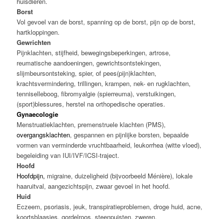
huisdieren.
Borst
Vol gevoel van de borst, spanning op de borst, pijn op de borst,
hartkloppingen.
Gewrichten
Pijnklachten, stijfheid, bewegingsbeperkingen, artrose,
reumatische aandoeningen, gewrichtsontstekingen,
slijmbeursontsteking, spier, of pees(pijn)klachten,
krachtsvermindering, trillingen, krampen, nek- en rugklachten,
tenniselleboog, fibromyalgie (spierreuma), verstuikingen,
(sport)blessures, herstel na orthopedische operaties.
Gynaecologie
Menstruatieklachten, premenstruele klachten (PMS),
overgangsklachten
, gespannen en pijnlijke borsten, bepaalde
vormen van verminderde vruchtbaarheid, leukorrhea (witte vloed),
begeleiding van IUI/IVF/ICSI-traject.
Hoofd
Hoofdpijn
,
migraine, duizeligheid (bijvoorbeeld Ménière), lokale
haaruitval, aangezichtspijn, zwaar gevoel in het hoofd.
Huid
Eczeem, psoriasis, jeuk, transpiratieproblemen, droge huid, acne,
koortsblaasjes, gordelroos, steenpuisten, zweren.