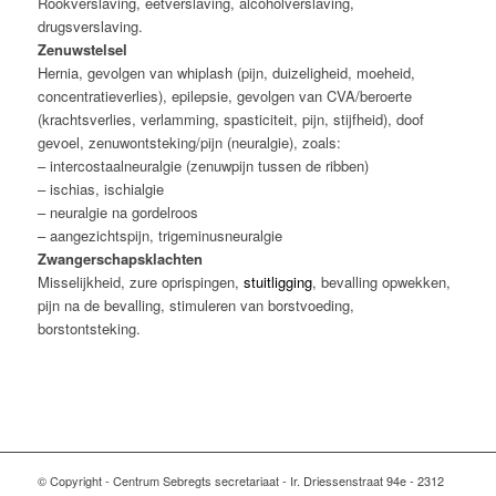
Rookverslaving, eetverslaving, alcoholverslaving,
drugsverslaving.
Zenuwstelsel
Hernia, gevolgen van whiplash (pijn, duizeligheid, moeheid,
concentratieverlies), epilepsie, gevolgen van CVA/beroerte
(krachtsverlies, verlamming, spasticiteit, pijn, stijfheid), doof
gevoel, zenuwontsteking/pijn (neuralgie), zoals:
– intercostaalneuralgie (zenuwpijn tussen de ribben)
– ischias, ischialgie
– neuralgie na gordelroos
– aangezichtspijn, trigeminusneuralgie
Zwangerschapsklachten
Misselijkheid, zure oprispingen,
stuitligging
, bevalling opwekken,
pijn na de bevalling, stimuleren van borstvoeding,
borstontsteking.
© Copyright - Centrum Sebregts secretariaat - Ir. Driessenstraat 94e - 2312