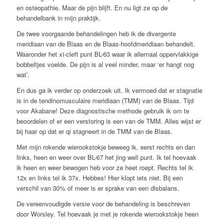
en osteopathie. Maar de pijn blijft. En nu ligt ze op de
behandelbank in mijn praktijk.
De twee voorgaande behandelingen heb ik de divergente
meridiaan van de Blaas en de Blaas-hoofdmeridiaan behandelt.
Waaronder het xi-cleft punt BL-63 waar ik allemaal oppervlakkige
bobbeltjes voelde. De pijn is al veel minder, maar ‘er hangt nog
wat’.
En dus ga ik verder op onderzoek uit. Ik vermoed dat er stagnatie
is in de tendinomusculaire meridiaan (TMM) van de Blaas. Tijd
voor Akabane! Deze diagnostische methode gebruik ik om te
beoordelen of er een verstoring is een van de TMM. Alles wijst er
bij haar op dat er qi stagneert in de TMM van de Blaas.
Met mijn rokende wierookstokje beweeg ik, eerst rechts en dan
links, heen en weer over BL-67 het jing well punt. Ik tel hoevaak
ik heen en weer bewogen heb voor ze heet roept. Rechts tel ik
12x en links tel ik 37x. Hebbes! Hier klopt iets niet. Bij een
verschil van 30% of meer is er sprake van een disbalans.
De vereenvoudigde versie voor de behandeling is beschreven
door Worsley. Tel hoevaak je met je rokende wierookstokje heen