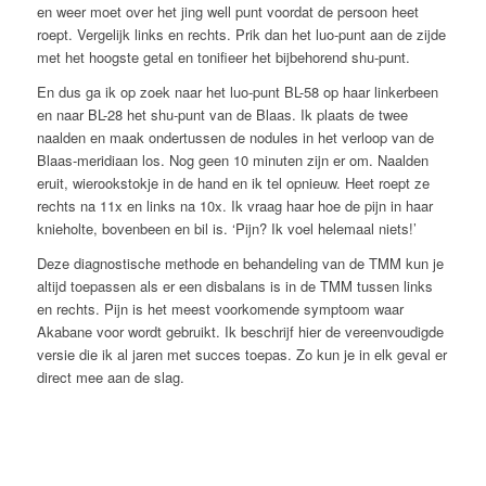
en weer moet over het jing well punt voordat de persoon heet
roept. Vergelijk links en rechts. Prik dan het luo-punt aan de zijde
met het hoogste getal en tonifieer het bijbehorend shu-punt.
En dus ga ik op zoek naar het luo-punt BL-58 op haar linkerbeen
en naar BL-28 het shu-punt van de Blaas. Ik plaats de twee
naalden en maak ondertussen de nodules in het verloop van de
Blaas-meridiaan los. Nog geen 10 minuten zijn er om. Naalden
eruit, wierookstokje in de hand en ik tel opnieuw. Heet roept ze
rechts na 11x en links na 10x. Ik vraag haar hoe de pijn in haar
knieholte, bovenbeen en bil is. ‘Pijn? Ik voel helemaal niets!’
Deze diagnostische methode en behandeling van de TMM kun je
altijd toepassen als er een disbalans is in de TMM tussen links
en rechts. Pijn is het meest voorkomende symptoom waar
Akabane voor wordt gebruikt. Ik beschrijf hier de vereenvoudigde
versie die ik al jaren met succes toepas. Zo kun je in elk geval er
direct mee aan de slag.